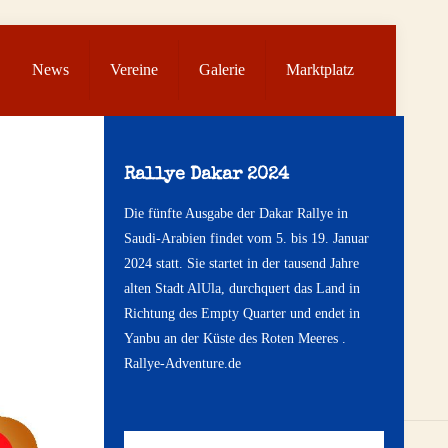
News
Vereine
Galerie
Marktplatz
Rallye Dakar 2024
Die fünfte Ausgabe der Dakar Rallye in
Saudi-Arabien findet vom 5. bis 19. Januar
2024 statt. Sie startet in der tausend Jahre
alten Stadt AlUla, durchquert das Land in
Richtung des Empty Quarter und endet in
Yanbu an der Küste des Roten Meeres .
Rallye-Adventure.de