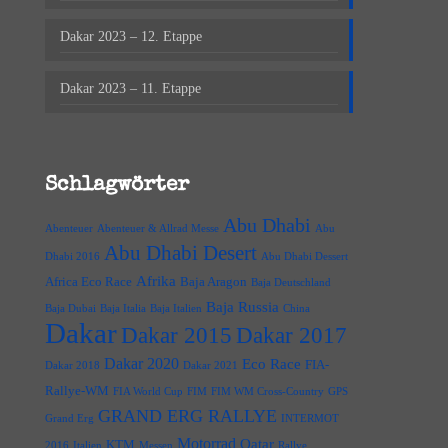
Dakar 2023 – 12. Etappe
Dakar 2023 – 11. Etappe
Schlagwörter
Abu Dhabi
Abenteuer
Abenteuer & Allrad Messe
Abu
Abu Dhabi Desert
Dhabi 2016
Abu Dhabi Dessert
Afrika
Africa Eco Race
Baja Aragon
Baja Deutschland
Baja Russia
Baja Dubai
Baja Italia
Baja Italien
China
Dakar
Dakar 2015
Dakar 2017
Dakar 2020
Eco Race
FIA-
Dakar 2018
Dakar 2021
Rallye-WM
FIA World Cup
FIM
FIM WM Cross-Country
GPS
GRAND ERG RALLYE
Grand Erg
INTERMOT
Motorrad
Qatar
KTM
2016
Italien
Messen
Rallye