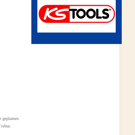
r geplanten
Trebur.