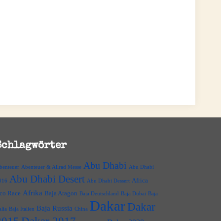
Schlagwörter
Abu Dhabi
benteuer
Abenteuer & Allrad Messe
Abu Dhabi
Abu Dhabi Desert
Africa
016
Abu Dhabi Dessert
Afrika
co Race
Baja Aragon
Baja Deutschland
Baja Dubai
Baja
Dakar
Dakar
Baja Russia
alia
Baja Italien
China