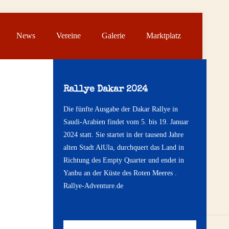
News
Vereine
Galerie
Marktplatz
Rallye Dakar 2024
Die fünfte Ausgabe der Dakar Rallye in
Saudi-Arabien findet vom 5. bis 19. Januar
2024 statt. Sie startet in der tausend Jahre
alten Stadt AlUla, durchquert das Land in
Richtung des Empty Quarter und endet in
Yanbu an der Küste des Roten Meeres .
Rallye-Adventure.de