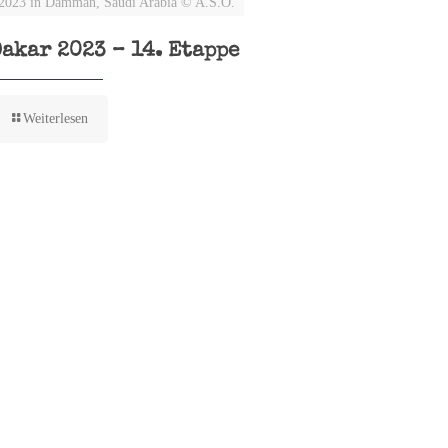
2023 in Damman, Saudi Arabia © A.S.O.
Dakar 2023 – 14. Etappe
Weiterlesen