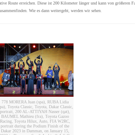
ative Route erreichen. Diese ist 200 Kilometer länger und kann von größeren F
 zusammenfinden. Wie es dann weitergeht, werden wir sehen.
778 MORERA Juan (spa), RUBA Lidia
spa), Toyota Classic, Toyota, Dakar Classic,
portrait, 200 AL-ATTIYAH Nasser (qat),
BAUMEL Mathieu (fra), Toyota Gazoo
Racing, Toyota Hilux, Auto, FIA W2RC,
portrait during the Podium Finish of the
Dakar 2023 in Damman, on January 15,