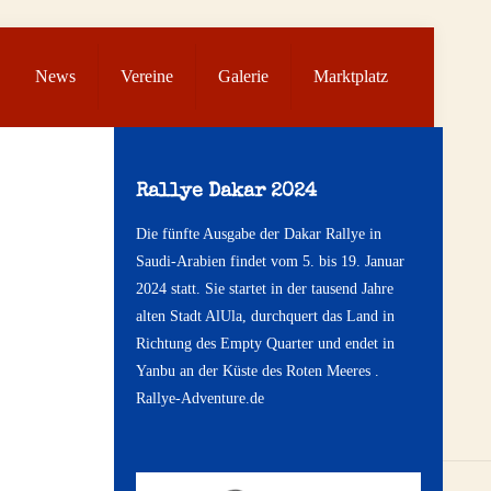
News
Vereine
Galerie
Marktplatz
Rallye Dakar 2024
Die fünfte Ausgabe der Dakar Rallye in
Saudi-Arabien findet vom 5. bis 19. Januar
2024 statt. Sie startet in der tausend Jahre
alten Stadt AlUla, durchquert das Land in
Richtung des Empty Quarter und endet in
Yanbu an der Küste des Roten Meeres .
Rallye-Adventure.de