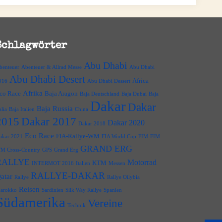
Schlagwörter
Abu Dhabi
benteuer
Abenteuer & Allrad Messe
Abu Dhabi
Abu Dhabi Desert
Africa
016
Abu Dhabi Dessert
Afrika
co Race
Baja Aragon
Baja Deutschland
Baja Dubai
Baja
Dakar
Dakar
Baja Russia
alia
Baja Italien
China
2015
Dakar 2017
Dakar 2020
Dakar 2018
Eco Race
FIA-Rallye-WM
akar 2021
FIA World Cup
FIM
FIM
GRAND ERG
M Cross-Country
GPS
Grand Erg
RALLYE
Motorrad
KTM
INTERMOT 2016
Italien
Messen
RALLYE-DAKAR
atar
Rallye
Rallye Oilybia
Reisen
arokko
Sardinien
Silk Way Rallye
Spanien
Südamerika
Vereine
Technik