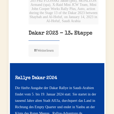
203 PRZYGONSKI Jakub (pol), MONLEON
Armand (spa), X-Raid Mini JCW Team, Mini
John Cooper Works Rally Plus, Auto, action
during the Stage 13 of the Dakar 2023 between
Shaybah and Al-Hofuf, on January 14, 2023 in
Al-Hofuf, Saudi Arabia
Dakar 2023 – 13. Etappe
Weiterlesen
Rallye Dakar 2024
Die fünfte Ausgabe der Dakar Rallye in Saudi-Arabien
findet vom 5. bis 19. Januar 2024 statt. Sie startet in der
tausend Jahre alten Stadt AlUla, durchquert das Land in
Richtung des Empty Quarter und endet in Yanbu an der
Küste des Roten Meeres .
Rallye-Adventure.de