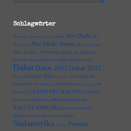
Schlagwörter
Abu Dhabi
Abenteuer
Abenteuer & Allrad Messe
Abu
Abu Dhabi Desert
Dhabi 2016
Abu Dhabi Dessert
Afrika
Africa Eco Race
Baja Aragon
Baja Deutschland
Baja Russia
Baja Dubai
Baja Italia
Baja Italien
China
Dakar
Dakar 2015
Dakar 2017
Dakar 2020
Eco Race
FIA-
Dakar 2018
Dakar 2021
Rallye-WM
FIA World Cup
FIM
FIM WM Cross-Country
GPS
GRAND ERG RALLYE
Grand Erg
INTERMOT
Motorrad
Qatar
KTM
2016
Italien
Messen
Rallye
RALLYE-DAKAR
Rallye Oilybia Marokko
Reisen
Sardinien
Silk Way Rallye
Spanien
Südamerika
Vereine
Technik