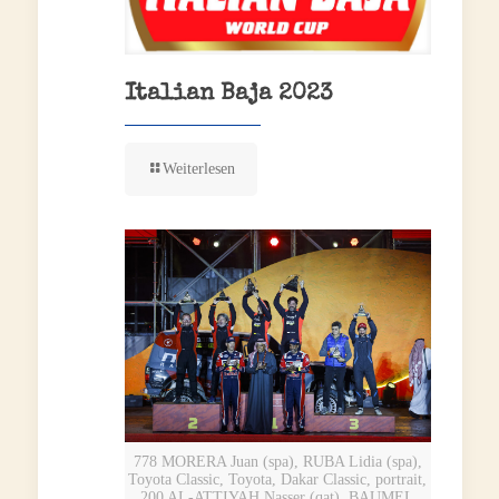
Italian Baja 2023
Weiterlesen
778 MORERA Juan (spa), RUBA Lidia (spa),
Toyota Classic, Toyota, Dakar Classic, portrait,
200 AL-ATTIYAH Nasser (qat), BAUMEL