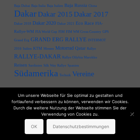
Baja Russia
Baja Dubai
Baja Italia
Baja Italien
China
Dakar
Dakar 2015
Dakar 2017
Dakar 2020
Eco Race
FIA-
Dakar 2018
Dakar 2021
Rallye-WM
FIA World Cup
FIM
FIM WM Cross-Country
GPS
GRAND ERG RALLYE
Grand Erg
INTERMOT
Motorrad
Qatar
KTM
2016
Italien
Messen
Rallye
RALLYE-DAKAR
Rallye Oilybia Marokko
Reisen
Sardinien
Silk Way Rallye
Spanien
Südamerika
Vereine
Technik
Um unsere Webseite für Sie optimal zu gestalten und
fortlaufend verbessern zu können, verwenden wir Cookies.
© Uwe Hevert
Durch die weitere Nutzung der Webseite stimmen Sie der
Verwendung von Cookies zu.
Kontakt
Impressum
Datenschutz
OK
Datenschutzbestimmungen