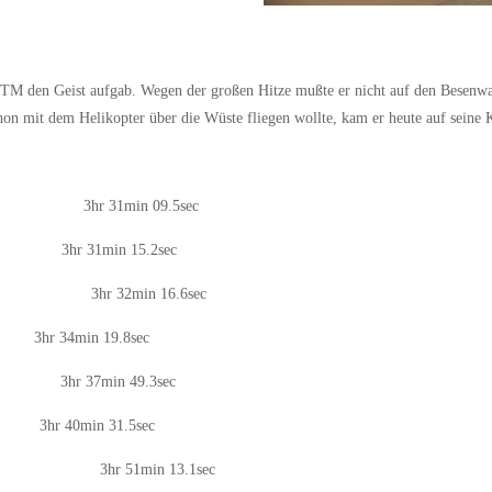
e KTM den Geist aufgab. Wegen der großen Hitze mußte er nicht auf den Besenw
n mit dem Helikopter über die Wüste fliegen wollte, kam er heute auf seine 
ory 3hr 31min 09.5sec
ly 3hr 31min 15.2sec
ctory 3hr 32min 16.6sec
3hr 34min 19.8sec
lly 3hr 37min 49.3sec
 3hr 40min 31.5sec
ory 3hr 51min 13.1sec