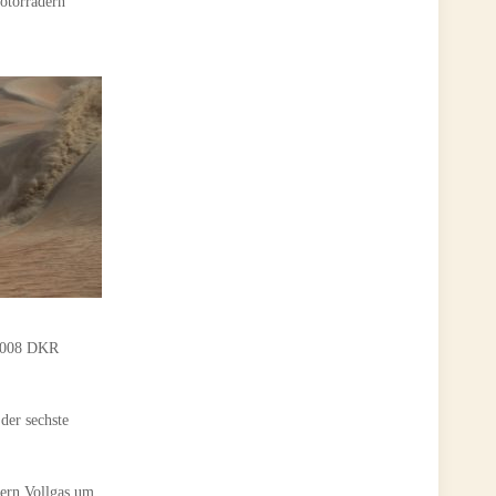
otorrädern
 3008 DKR
der sechste
tern Vollgas um