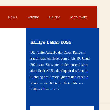
News
Vereine
Galerie
Marktplatz
Rallye Dakar 2024
Die fünfte Ausgabe der Dakar Rallye in
Saudi-Arabien findet vom 5. bis 19. Januar
2024 statt. Sie startet in der tausend Jahre
alten Stadt AlUla, durchquert das Land in
Richtung des Empty Quarter und endet in
Yanbu an der Küste des Roten Meeres .
Rallye-Adventure.de