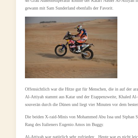
48 Grad Außentemperatur konnte der Katari Nasser Al-Attiyah 
gewann mit Sam Sunderland ebenfalls der Favorit.
Offensichtlich war die Hitze gut für Menschen, die in auf der ar
Al-Attiyah stammt aus Katar und der Etappenzweite, Khaled Al-
souverän durch die Dünen und liegt vier Minuten vor dem besten
Die beiden X-raid-Minis von Mohammed Abu Issa und Stphan Scho
Rang des Italieners Eugenio Amos im Buggy.
Al-Attiyah war natürlich sehr zufrieden: „Heute war es nicht lei