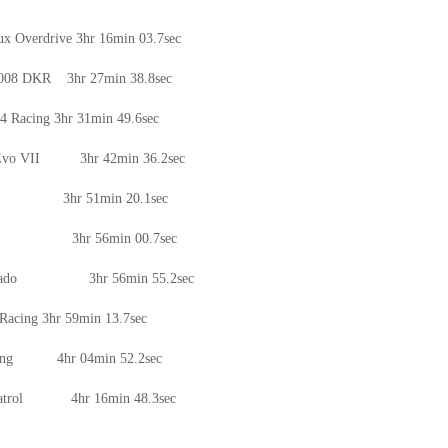
ux Overdrive 3hr 16min 03.7sec
 3008 DKR 3hr 27min 38.8sec
l4 Racing 3hr 31min 49.6sec
H3 Evo VII 3hr 42min 36.2sec
0 Evo 3hr 51min 20.1sec
gy 2WD 3hr 56min 00.7sec
 Silverado 3hr 56min 55.2sec
Racing 3hr 59min 13.7sec
 Racing 4hr 04min 52.2sec
an Patrol 4hr 16min 48.3sec