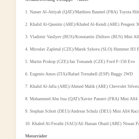
1. Nasser Al-Attiyah (QAT)/Matthieu Baumel (FRA) Toyota Hil
2. Khalid Al-Qassimi (ARE)/Khaled Al-Kendi (ARE) Peugeot
3. Vladimir Vasilyev (RUS)/Konstantin Zhiltsov (RUS) Mini Al
4. Miroslav Zapletal (CZE)/Marek Sykora (SLO) Hummer 
5. Martin Prokop (CZE)/Jan Tomanek (CZE) Ford F-15
6. Eugenio Amos (ITA)/Rafael Tornabell (ESP) Bug
7. Khalid Al-Jafla (ARE)/Ahmed Malik (ARE) Chevrolet
8. Mohammed Abu Issa (QAT)/Xavier Panseri (FRA) Mini All4 
9. Stephan Schott (DEU)/Andreas Schulz (DEU) Mini All4
10. Khaled Al-Feraihi (SAU)/Ali Hassan Obaid (ARE) Niss
Motorräder