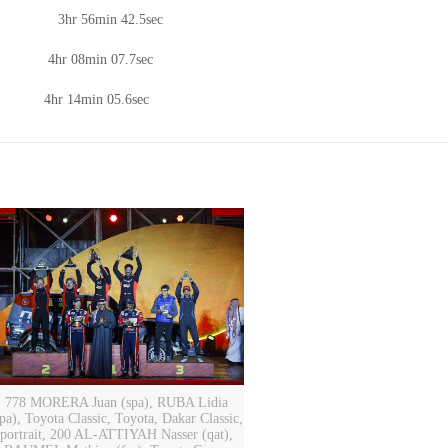
ca 3hr 56min 42.5sec
ica 4hr 08min 07.7sec
a 4hr 14min 05.6sec
778 MORERA Juan (spa), RUBA Lidia
spa), Toyota Classic, Toyota, Dakar Classic,
portrait, 200 AL-ATTIYAH Nasser (qat),