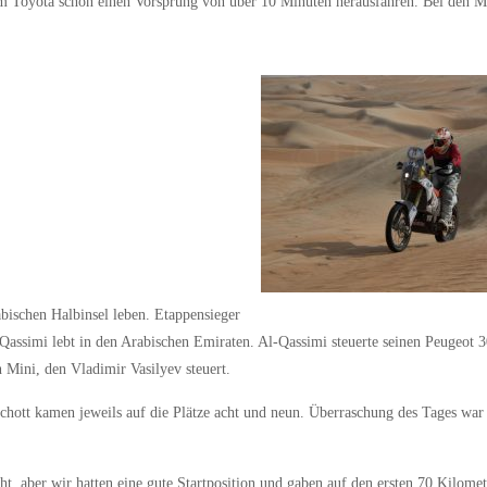
im Toyota schon einen Vorsprung von über 10 Minuten herausfahren. Bei den M
abischen Halbinsel leben. Etappensieger
Qassimi lebt in den Arabischen Emiraten. Al-Qassimi steuerte seinen Peugeot
 Mini, den Vladimir Vasilyev steuert.
tt kamen jeweils auf die Plätze acht und neun. Überraschung des Tages war 
cht, aber wir hatten eine gute Startposition und gaben auf den ersten 70 Kilome