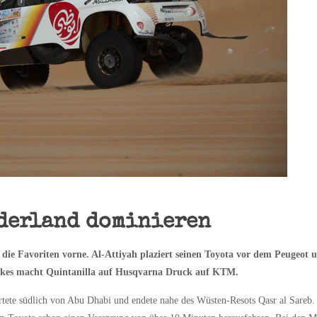
derland dominieren
die Favoriten vorne. Al-Attiyah plaziert seinen Toyota vor dem Peugeot 
 Bikes macht Quintanilla auf Husqvarna Druck auf KTM.
artete südlich von Abu Dhabi und endete nahe des Wüsten-Resots Qasr al Sareb.