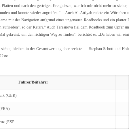
Platten und nach den gestrigen Ereignissen, war ich mir nicht mehr so sicher, 
efunden und konnte wieder angreifen.“ Auch Al-Attiyah redete ein Wörtchen 
leme mit der Navigation aufgrund eines ungenauen Roadbooks und ein platter R
 bin zufrieden“, so der Katari.“ Auch Terranova fiel dem Roadbook zum Opfer un
Mal gekreist, um den richtigen Weg zu finden“, berichtet er. „Da haben wir eini
pe siebte, bleiben in der Gesamtwertung aber sechste. Stephan Schott und Ho
22ste.
Fahrer/Beifahrer
halk (GER)
 (FRA)
Cruz (ESP