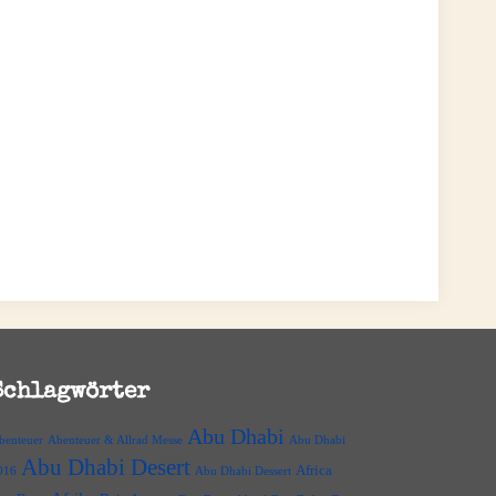
Schlagwörter
Abu Dhabi
benteuer
Abenteuer & Allrad Messe
Abu Dhabi
Abu Dhabi Desert
Africa
016
Abu Dhabi Dessert