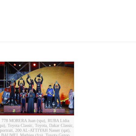
778 MORERA Juan (spa), RUBA Lidia
spa), Toyota Classic, Toyota, Dakar Classic,
portrait, 200 AL-ATTIYAH Nasser (qat),
BAUMEL Mathieu (fra), Toyota Gazoo