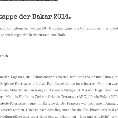
tappe der Dakar 2014.
esamt 868 Kilometern werden 501 Kilometer gegen die Uhr absolviert, nur unte
ge spielt sogar der Reifenzustand eine Rolle.
n sich.
m den Tagessieg aus. Schlussendlich sicherten sich Carlos Sainz und Timo Got
Stéphane Peterhansel und Jean-Paul Cottret holten im schwarzen Mini den zwe
 weißen Mini den dritten Rang vor Federico Villagra (ARG) und Jorge Perez 
en Mini als Fünfte ins Ziel vor Orlando Terranova (ARG) / Paulo Fiúza (POR
terte Peterhansel heute mit Rang zwei. Der Franzose war nach einem Antrag 
versetzt worden. (Dies ist nach dem Reglement für die Top-Piloten drei Mal er
 Podiumsplätze oder sogar Rang eins zu bekommen – lang und schwierig“, erklä