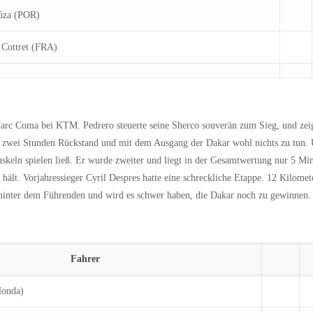
iúza (POR)
. Cottret (FRA)
arc Coma bei KTM. Pedrero steuerte seine Sherco souverän zum Sieg, und zeig
ast zwei Stunden Rückstand und mit dem Ausgang der Dakar wohl nichts zu tun
skeln spielen ließ. Er wurde zweiter und liegt in der Gesamtwertung nur 5 Min
ält. Vorjahressieger Cyril Despres hatte eine schreckliche Etappe. 12 Kilomet
41 hinter dem Führenden und wird es schwer haben, die Dakar noch zu gewinnen.
Fahrer
Honda)