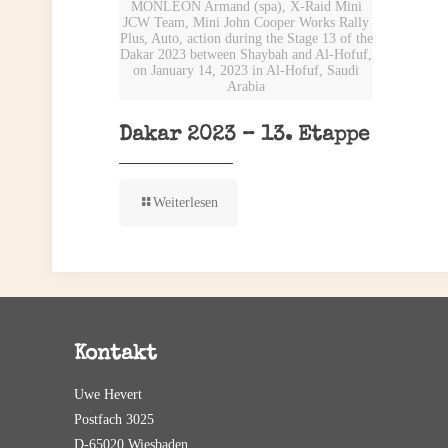
MONLEON Armand (spa), X-Raid Mini
JCW Team, Mini John Cooper Works Rally
Plus, Auto, action during the Stage 13 of the
Dakar 2023 between Shaybah and Al-Hofuf,
on January 14, 2023 in Al-Hofuf, Saudi
Arabia
Dakar 2023 – 13. Etappe
Weiterlesen
Kontakt
Uwe Hevert
Postfach 3025
D-65020 Wiesbaden