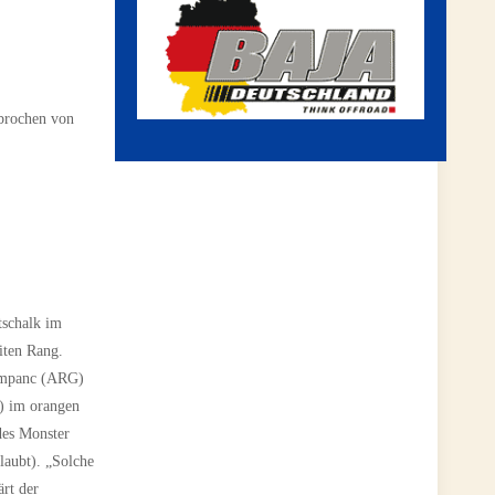
rbrochen von
tschalk im
iten Rang.
Companc (ARG)
) im orangen
des Monster
laubt). „Solche
rt der