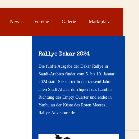
News
Vereine
Galerie
Marktplatz
Rallye Dakar 2024
Die fünfte Ausgabe der Dakar Rallye in
Saudi-Arabien findet vom 5. bis 19. Januar
2024 statt. Sie startet in der tausend Jahre
alten Stadt AlUla, durchquert das Land in
Richtung des Empty Quarter und endet in
Yanbu an der Küste des Roten Meeres .
Rallye-Adventure.de