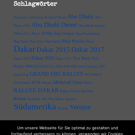
Schlagwörter
Abu Dhabi
Abenteuer
Abenteuer & Allrad Messe
Abu
Abu Dhabi Desert
Dhabi 2016
Abu Dhabi Dessert
Afrika
Africa Eco Race
Baja Aragon
Baja Deutschland
Baja Russia
Baja Dubai
Baja Italia
Baja Italien
China
Dakar
Dakar 2015
Dakar 2017
Dakar 2020
Eco Race
FIA-
Dakar 2018
Dakar 2021
Rallye-WM
FIA World Cup
FIM
FIM WM Cross-Country
GPS
GRAND ERG RALLYE
Grand Erg
INTERMOT
Motorrad
Qatar
KTM
2016
Italien
Messen
Rallye
RALLYE-DAKAR
Rallye Oilybia Marokko
Reisen
Sardinien
Silk Way Rallye
Spanien
Südamerika
Vereine
Technik
Um unsere Webseite für Sie optimal zu gestalten und
fortlaufend verbessern zu können, verwenden wir Cookies.