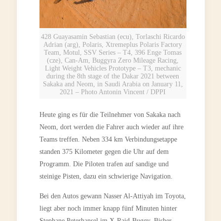
428 Guayasamin Sebastian (ecu), Torlaschi Ricardo
Adrian (arg), Polaris, Xtremeplus Polaris Factory
Team, Motul, SSV Series – T4, 396 Enge Tomas
(cze), Can-Am, Buggyra Zero Mileage Racing,
Light Weight Vehicles Prototype – T3, mechanic
during the 8th stage of the Dakar 2021 between
Sakaka and Neom, in Saudi Arabia on January 11,
2021 – Photo Antonin Vincent / DPPI
Heute ging es für die Teilnehmer von Sakaka nach
Neom, dort werden die Fahrer auch wieder auf ihre
Teams treffen. Neben 334 km Verbindungsetappe
standen 375 Kilometer gegen die Uhr auf dem
Programm. Die Piloten trafen auf sandige und
steinige Pisten, dazu ein schwierige Navigation.
Bei den Autos gewann Nasser Al-Attiyah im Toyota,
liegt aber noch immer knapp fünf Minuten hinter
Stephane Peterhansel im X-Raid-Buggy. Bisher