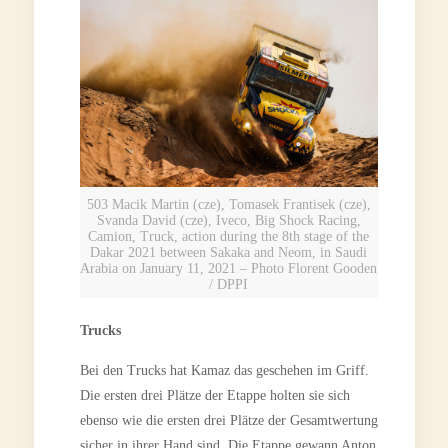
503 Macik Martin (cze), Tomasek Frantisek (cze),
Svanda David (cze), Iveco, Big Shock Racing,
Camion, Truck, action during the 8th stage of the
Dakar 2021 between Sakaka and Neom, in Saudi
Arabia on January 11, 2021 – Photo Florent Gooden
/ DPPI
Trucks
Bei den Trucks hat Kamaz das geschehen im Griff.
Die ersten drei Plätze der Etappe holten sie sich
ebenso wie die ersten drei Plätze der Gesamtwertung
sicher in ihrer Hand sind. Die Etappe gewann Anton