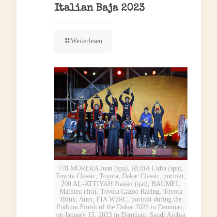
Italian Baja 2023
Weiterlesen
778 MORERA Juan (spa), RUBA Lidia (spa),
Toyota Classic, Toyota, Dakar Classic, portrait,
200 AL-ATTIYAH Nasser (qat), BAUMEL
Mathieu (fra), Toyota Gazoo Racing, Toyota
Hilux, Auto, FIA W2RC, portrait during the
Podium Finish of the Dakar 2023 in Damman,
on January 15, 2023 in Damman, Saudi Arabia