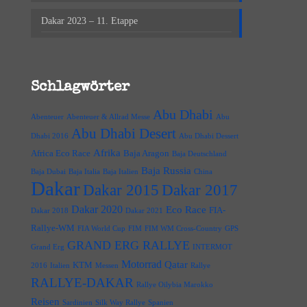
Dakar 2023 – 11. Etappe
Schlagwörter
Abu Dhabi
Abenteuer
Abenteuer & Allrad Messe
Abu
Abu Dhabi Desert
Dhabi 2016
Abu Dhabi Dessert
Afrika
Africa Eco Race
Baja Aragon
Baja Deutschland
Baja Russia
Baja Dubai
Baja Italia
Baja Italien
China
Dakar
Dakar 2015
Dakar 2017
Dakar 2020
Eco Race
FIA-
Dakar 2018
Dakar 2021
Rallye-WM
FIA World Cup
FIM
FIM WM Cross-Country
GPS
GRAND ERG RALLYE
Grand Erg
INTERMOT
Motorrad
Qatar
KTM
2016
Italien
Messen
Rallye
RALLYE-DAKAR
Rallye Oilybia Marokko
Reisen
Sardinien
Silk Way Rallye
Spanien