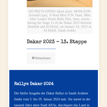
203 PRZYGONSKI Jakub (pol), MONLEON
Armand (spa), X-Raid Mini JCW Team, Mini
John Cooper Works Rally Plus, Auto, action
during the Stage 13 of the Dakar 2023 between
Shaybah and Al-Hofuf, on January 14, 2023 in
Al-Hofuf, Saudi Arabia
Dakar 2023 – 13. Etappe
Weiterlesen
Rallye Dakar 2024
Die fünfte Ausgabe der Dakar Rallye in Saudi-Arabien
findet vom 5. bis 19. Januar 2024 statt. Sie startet in der
tausend Jahre alten Stadt AlUla, durchquert das Land in