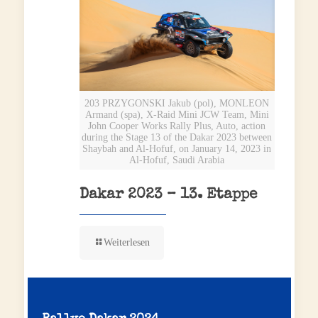
203 PRZYGONSKI Jakub (pol), MONLEON
Armand (spa), X-Raid Mini JCW Team, Mini
John Cooper Works Rally Plus, Auto, action
during the Stage 13 of the Dakar 2023 between
Shaybah and Al-Hofuf, on January 14, 2023 in
Al-Hofuf, Saudi Arabia
Dakar 2023 – 13. Etappe
Weiterlesen