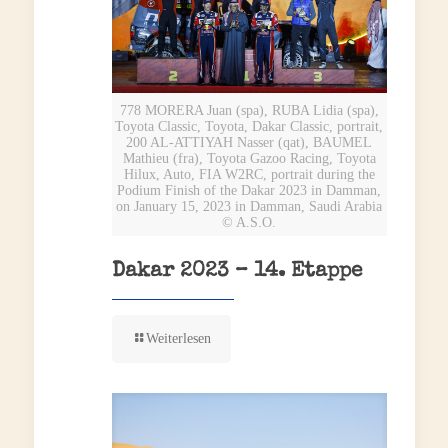
778 MORERA Juan (spa), RUBA Lidia (spa),
Toyota Classic, Toyota, Dakar Classic, portrait,
200 AL-ATTIYAH Nasser (qat), BAUMEL
Mathieu (fra), Toyota Gazoo Racing, Toyota
Hilux, Auto, FIA W2RC, portrait during the
Podium Finish of the Dakar 2023 in Damman,
on January 15, 2023 in Damman, Saudi Arabia
© A.S.O.
Dakar 2023 – 14. Etappe
Weiterlesen