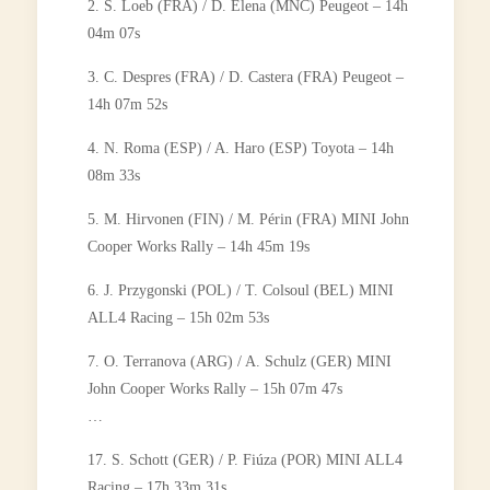
2. S. Loeb (FRA) / D. Elena (MNC) Peugeot – 14h
04m 07s
3. C. Despres (FRA) / D. Castera (FRA) Peugeot –
14h 07m 52s
4. N. Roma (ESP) / A. Haro (ESP) Toyota – 14h
08m 33s
5. M. Hirvonen (FIN) / M. Périn (FRA) MINI John
Cooper Works Rally – 14h 45m 19s
6. J. Przygonski (POL) / T. Colsoul (BEL) MINI
ALL4 Racing – 15h 02m 53s
7. O. Terranova (ARG) / A. Schulz (GER) MINI
John Cooper Works Rally – 15h 07m 47s
…
17. S. Schott (GER) / P. Fiúza (POR) MINI ALL4
Racing – 17h 33m 31s