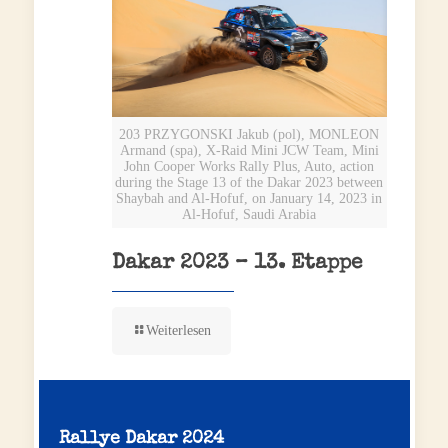
203 PRZYGONSKI Jakub (pol), MONLEON
Armand (spa), X-Raid Mini JCW Team, Mini
John Cooper Works Rally Plus, Auto, action
during the Stage 13 of the Dakar 2023 between
Shaybah and Al-Hofuf, on January 14, 2023 in
Al-Hofuf, Saudi Arabia
Dakar 2023 – 13. Etappe
Weiterlesen
Rallye Dakar 2024