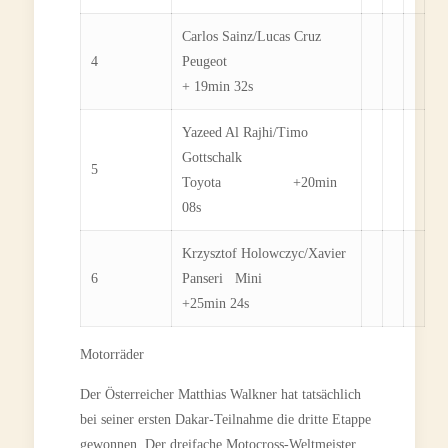
Carlos Sainz/Lucas Cruz
4
Peugeot
+ 19min 32s
Yazeed Al Rajhi/Timo
Gottschalk
5
Toyota +20min
08s
Krzysztof Holowczyc/Xavier
6
Panseri Mini
+25min 24s
Motorräder
Der Österreicher Matthias Walkner hat tatsächlich
bei seiner ersten Dakar-Teilnahme die dritte Etappe
gewonnen. Der dreifache Motocross-Weltmeister