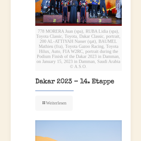
778 MORERA Juan (spa), RUBA Lidia (spa),
Toyota Classic, Toyota, Dakar Classic, portrait,
200 AL-ATTIYAH Nasser (qat), BAUMEL
Mathieu (fra), Toyota Gazoo Racing, Toyota
Hilux, Auto, FIA W2RC, portrait during the
Podium Finish of the Dakar 2023 in Damman,
on January 15, 2023 in Damman, Saudi Arabia
© A.S.O.
Dakar 2023 – 14. Etappe
Weiterlesen