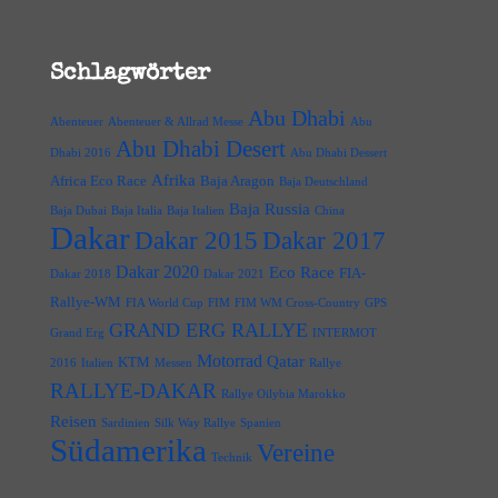
Schlagwörter
Abu Dhabi
Abenteuer
Abenteuer & Allrad Messe
Abu
Abu Dhabi Desert
Dhabi 2016
Abu Dhabi Dessert
Afrika
Africa Eco Race
Baja Aragon
Baja Deutschland
Baja Russia
Baja Dubai
Baja Italia
Baja Italien
China
Dakar
Dakar 2015
Dakar 2017
Dakar 2020
Eco Race
FIA-
Dakar 2018
Dakar 2021
Rallye-WM
FIA World Cup
FIM
FIM WM Cross-Country
GPS
GRAND ERG RALLYE
Grand Erg
INTERMOT
Motorrad
Qatar
KTM
2016
Italien
Messen
Rallye
RALLYE-DAKAR
Rallye Oilybia Marokko
Reisen
Sardinien
Silk Way Rallye
Spanien
Südamerika
Vereine
Technik